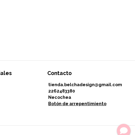
iales
Contacto
tienda.belchadesign@gmail.com
2262483380
Necochea
Botón de arrepentimiento